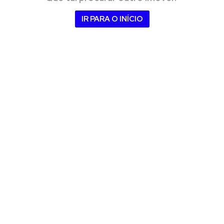
Pousada (2)
IR PARA O INÍCIO
Prédio (10)
Salão (3)
Sítio (60)
Sobrado (32)
Terreno (73)