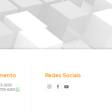
imento
Redes Sociais
153-3232
9733-6301