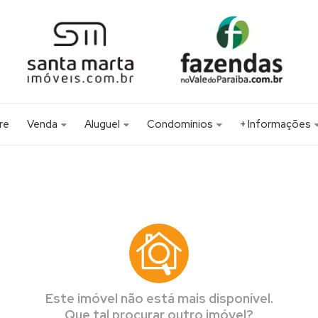
re
Venda
Aluguel
Condomínios
+ Informações
Apartamento (14)
Casa Alto Padrão (1)
Condomínio New Life (1)
IMÓVEIS RURAIS 
Área (9)
Novas regras do I
Casa (87)
Chácara (25)
Fazenda (37)
Galpão (5)
Hotel (1)
Este imóvel não está mais disponível.
Que tal procurar outro imóvel?