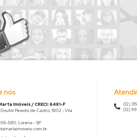
e nós
Atend
(12) 3
arta Imóveis / CRECI: 6481-F
(12) 9
Doutor Peixoto de Castro, 1802 - Vila
606-580
,
Lorena
-
SP
tamartaimoveis.com.br