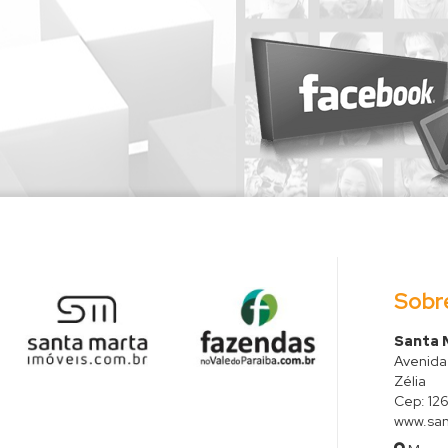
Sobr
Santa M
Avenida 
Zélia
Cep:
12
www.san