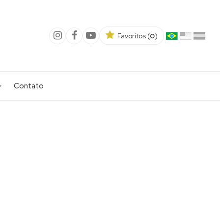
Favoritos (
0
)
Contato
- CAR
TBI