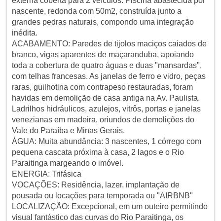
externa coberta para 2 veículos. Piscina abastecida por
nascente, redonda com 50m2, construída junto a
grandes pedras naturais, compondo uma integração
inédita.
ACABAMENTO: Paredes de tijolos maciços caiados de
branco, vigas aparentes de maçaranduba, apoiando
toda a cobertura de quatro águas e duas "mansardas",
com telhas francesas. As janelas de ferro e vidro, peças
raras, guilhotina com contrapeso restauradas, foram
havidas em demolição de casa antiga na Av. Paulista.
Ladrilhos hidráulicos, azulejos, vitrôs, portas e janelas
venezianas em madeira, oriundos de demolições do
Vale do Paraíba e Minas Gerais.
ÁGUA: Muita abundância: 3 nascentes, 1 córrego com
pequena cascata próxima à casa, 2 lagos e o Rio
Paraitinga margeando o imóvel.
ENERGIA: Trifásica
VOCAÇÕES: Residência, lazer, implantação de
pousada ou locações para temporada ou "AIRBNB"
LOCALIZAÇÃO: Excepcional, em um outeiro permitindo
visual fantástico das curvas do Rio Paraitinga, os