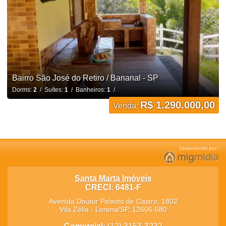
Bairro São José do Retiro / Bananal - SP
Dorms:
2
/ Suítes:
1
/ Banheiros:
1
/
R$ 1.290.000,00
Venda:
Santa Marta Imóveis
CRECI: 6481-F
Avenida Doutor Peixoto de Castro, 1802
Vila Zélia
-
Lorena
/
SP
,
12606-580